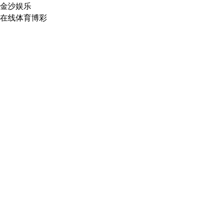
金沙娱乐
在线体育博彩