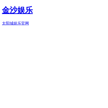
金沙娱乐
太阳城娱乐官网