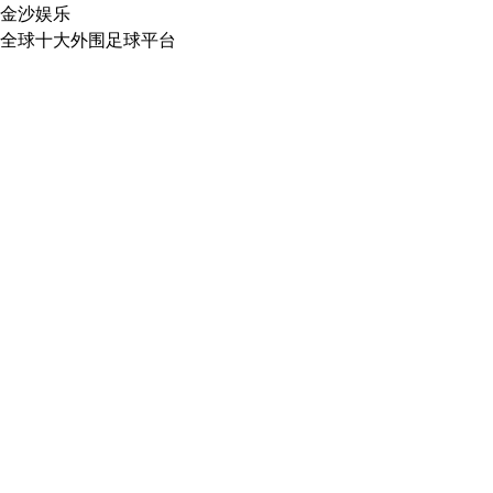
金沙娱乐
全球十大外围足球平台