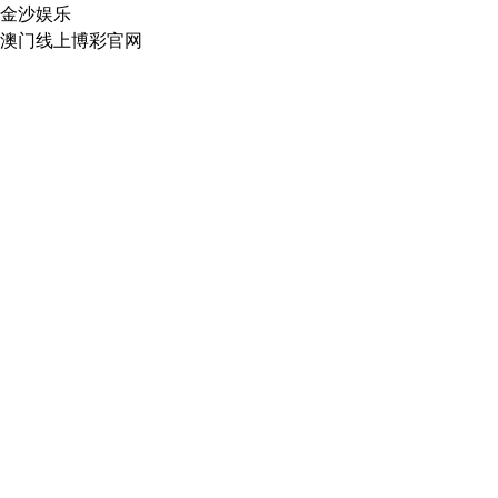
金沙娱乐
澳门线上博彩官网