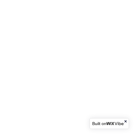
Built on