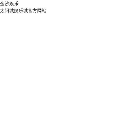
金沙娱乐
太阳城娱乐城官方网站