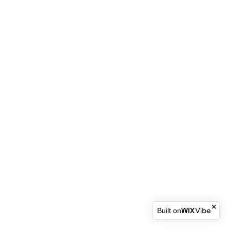
Built on