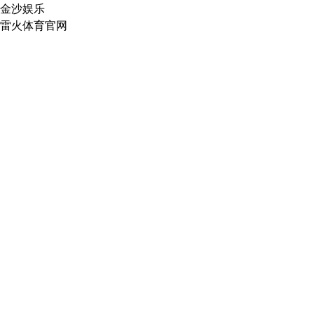
金沙娱乐
雷火体育官网