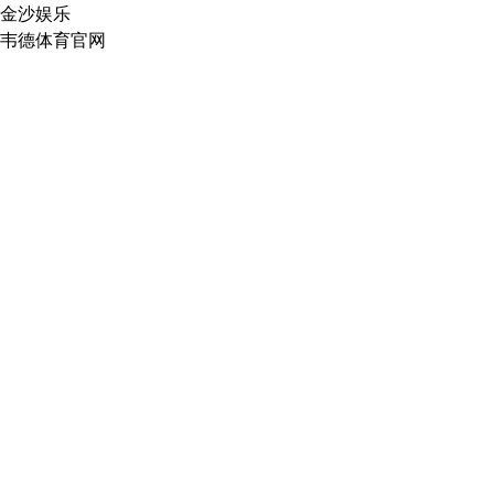
金沙娱乐
韦德体育官网