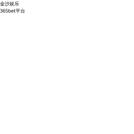
金沙娱乐
365bet平台