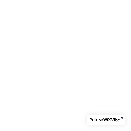
Built on